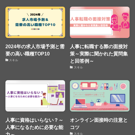
2024年の求人市場予測と需
人事に転職する際の面接対
要の高い職種TOP10
策～実際に聞かれた質問集
と回答例～
スキル
スキル
人事に資格はいらない？～
オンライン面接時の注意と
人事になるために必要な能
コツ
力～
スキル