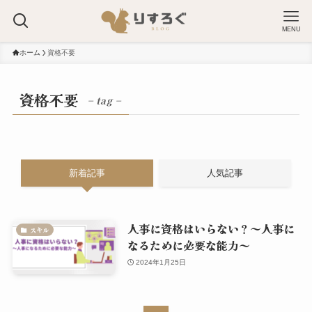
MENU
ホーム
資格不要
資格不要
– tag –
新着記事
人気記事
人事に資格はいらない？～人事に
スキル
なるために必要な能力～
2024年1月25日