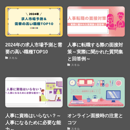
2024年の求人市場予測と需
人事に転職する際の面接対
要の高い職種TOP10
策～実際に聞かれた質問集
と回答例～
スキル
スキル
人事に資格はいらない？～
オンライン面接時の注意と
人事になるために必要な能
コツ
力～
スキル