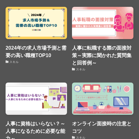
2024年の求人市場予測と需
人事に転職する際の面接対
要の高い職種TOP10
策～実際に聞かれた質問集
と回答例～
スキル
スキル
人事に資格はいらない？～
オンライン面接時の注意と
人事になるために必要な能
コツ
力～
スキル