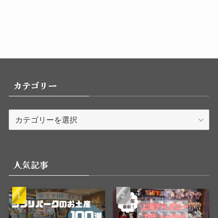
カテゴリー
カ
テ
ゴ
リ
人気記事
ー