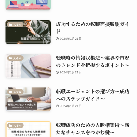
成功するための転職面接服装ガイ
スキル
ド
2024年1月21日
転職時の情報収集法～業界や市況
スキル
のトレンドを把握するポイント～
2024年1月21日
転職エージェントの選び方～成功
スキル
へのステップガイド～
2024年1月21日
転職成功のための人脈構築術～新
スキル
たなチャンスをつかむ鍵～