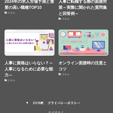
2024年の求人市場予測と需
人事に転職する際の面接対
要の高い職種TOP10
策～実際に聞かれた質問集
と回答例～
スキル
スキル
人事に資格はいらない？～
オンライン面接時の注意と
人事になるために必要な能
コツ
力～
スキル
スキル
HOME
プライバシーポリシー
©
りすろぐ.