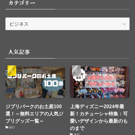
カテゴリー
カ
テ
ゴ
リ
人気記事
ー
ジブリパークのお土産100
上海ディズニー2024年最
選！～無料エリアの人気ジ
新！カチューシャ特集：可
ブリグッズ一覧～
愛いデザインから最新のも
のまで
旅行
旅行