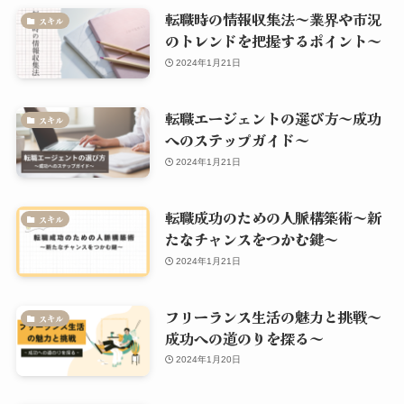
転職時の情報収集法～業界や市況
スキル
のトレンドを把握するポイント～
2024年1月21日
転職エージェントの選び方～成功
スキル
へのステップガイド～
2024年1月21日
転職成功のための人脈構築術～新
スキル
たなチャンスをつかむ鍵～
2024年1月21日
フリーランス生活の魅力と挑戦～
スキル
成功への道のりを探る～
2024年1月20日