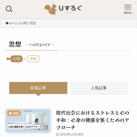
MENU
ホーム
心理
思想
思想
– category –
心理
思想
新着記事
人気記事
現代社会におけるストレスと心の
思想
平和：心身の健康を築くためのア
プローチ
2023年11月28日