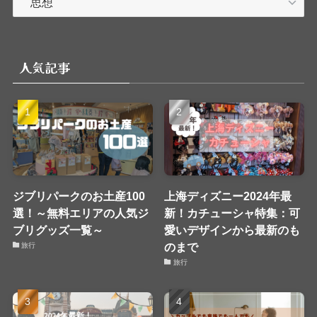
テ
ゴ
リ
人気記事
ー
ジブリパークのお土産100
上海ディズニー2024年最
選！～無料エリアの人気ジ
新！カチューシャ特集：可
ブリグッズ一覧～
愛いデザインから最新のも
のまで
旅行
旅行