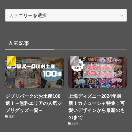
カ
テ
ゴ
リ
人気記事
ー
ジブリパークのお土産100
上海ディズニー2024年最
選！～無料エリアの人気ジ
新！カチューシャ特集：可
ブリグッズ一覧～
愛いデザインから最新のも
のまで
旅行
旅行