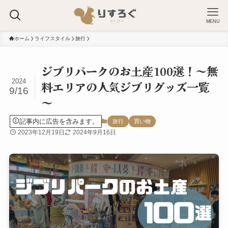
MENU
ホーム
ライフスタイル
旅行
ジブリパークのお土産100選！～無
2024
料エリアの人気ジブリグッズ一覧
9/16
～
記事内に広告を含みます。
旅行
買い物
2023年12月19日
2024年9月16日