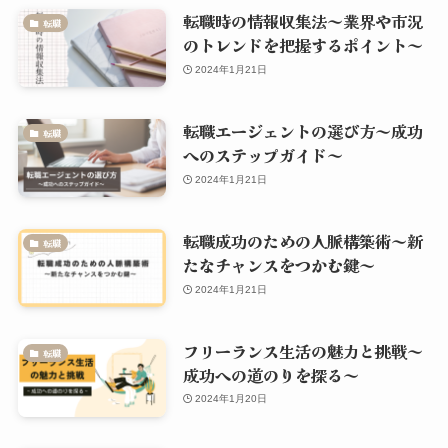
転職時の情報収集法～業界や市況
転職
のトレンドを把握するポイント～
2024年1月21日
転職エージェントの選び方～成功
転職
へのステップガイド～
2024年1月21日
転職成功のための人脈構築術～新
転職
たなチャンスをつかむ鍵～
2024年1月21日
フリーランス生活の魅力と挑戦～
転職
成功への道のりを探る～
2024年1月20日