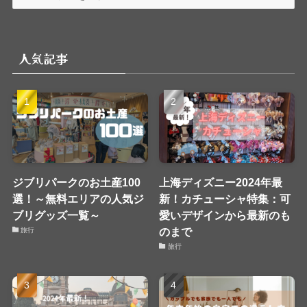
テ
ゴ
リ
人気記事
ー
ジブリパークのお土産100
上海ディズニー2024年最
選！～無料エリアの人気ジ
新！カチューシャ特集：可
ブリグッズ一覧～
愛いデザインから最新のも
のまで
旅行
旅行