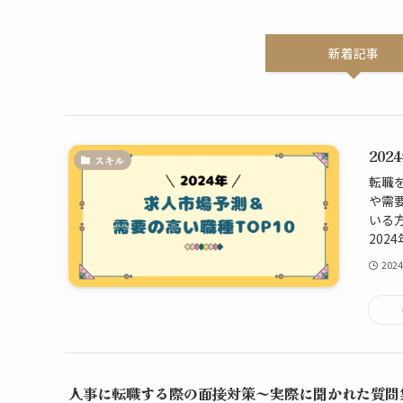
新着記事
20
スキル
転職
や需
いる
202
202
人事に転職する際の面接対策～実際に聞かれた質問