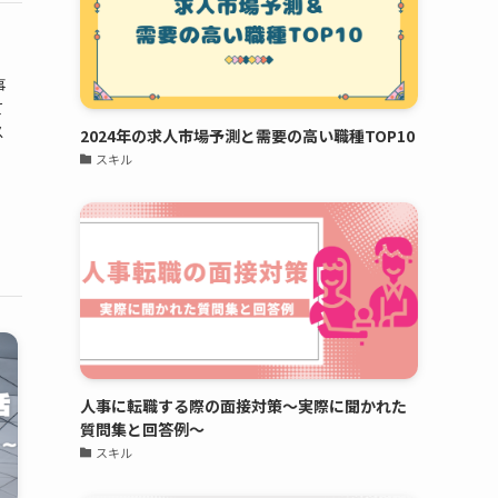
事
て
ス
2024年の求人市場予測と需要の高い職種TOP10
スキル
人事に転職する際の面接対策～実際に聞かれた
質問集と回答例～
スキル