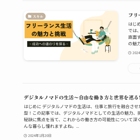
フリ
スキル
はじ
では
直面
の魅力
202
デジタルノマドの生活～自由な働き方と世界を巡る
はじめに デジタルノマドの生活は、仕事と旅行を融合させ
型！この記事では、デジタルノマドとしての生活の魅力、
秘訣に焦点を当て、これからの働き方の可能性について深く
んな暮らし憧れますよね。...
2024年1月20日