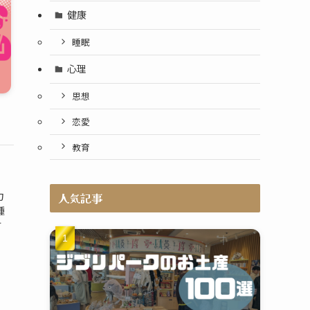
健康
睡眠
心理
思想
恋愛
教育
力
人気記事
種
す