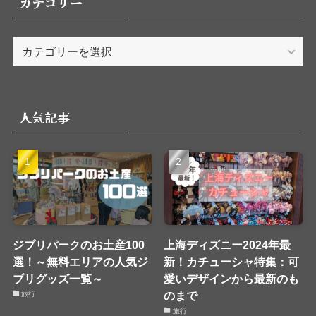
カテゴリー
カ
テ
ゴ
リ
人気記事
ー
ジブリパークのお土産100
上海ディズニー2024年最
選！～無料エリアの人気ジ
新！カチューシャ特集：可
ブリグッズ一覧～
愛いデザインから最新のも
のまで
旅行
旅行