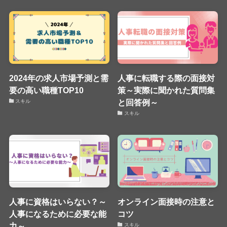
2024年の求人市場予測と需
人事に転職する際の面接対
要の高い職種TOP10
策～実際に聞かれた質問集
と回答例～
スキル
スキル
人事に資格はいらない？～
オンライン面接時の注意と
人事になるために必要な能
コツ
力～
スキル