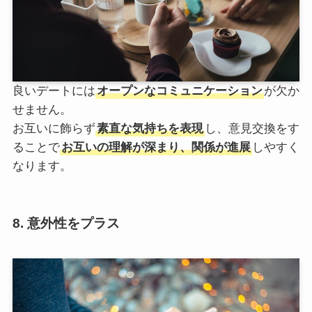
良いデートには
オープンなコミュニケーション
が欠か
せません。
お互いに飾らず
素直な気持ちを表現
し、意見交換をす
ることで
お互いの理解が深まり、関係が進展
しやすく
なります。
8. 意外性をプラス