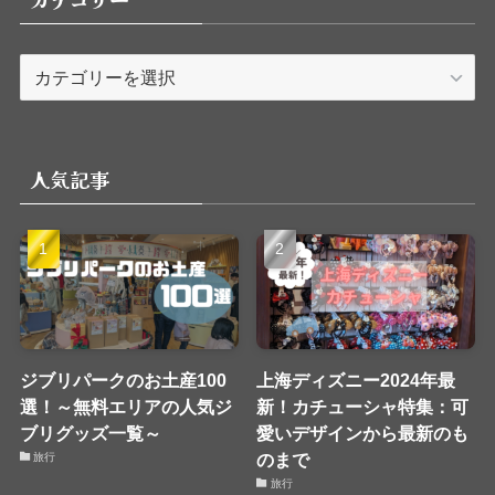
カ
テ
ゴ
リ
人気記事
ー
ジブリパークのお土産100
上海ディズニー2024年最
選！～無料エリアの人気ジ
新！カチューシャ特集：可
ブリグッズ一覧～
愛いデザインから最新のも
のまで
旅行
旅行