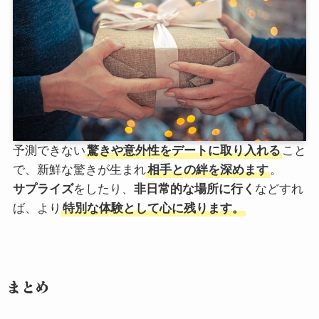
予測できない
驚きや意外性をデートに取り入れる
こと
で、新鮮な驚きが生まれ
相手との絆を深めます
。
サプライズ
をしたり、
非日常的な場所に行く
などすれ
ば、より
特別な体験として心に残ります。
まとめ