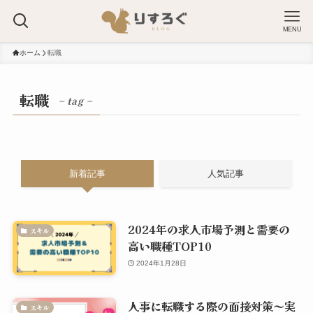
MENU
ホーム
転職
転職
– tag –
新着記事
人気記事
2024年の求人市場予測と需要の
スキル
高い職種TOP10
2024年1月28日
人事に転職する際の面接対策～実
スキル