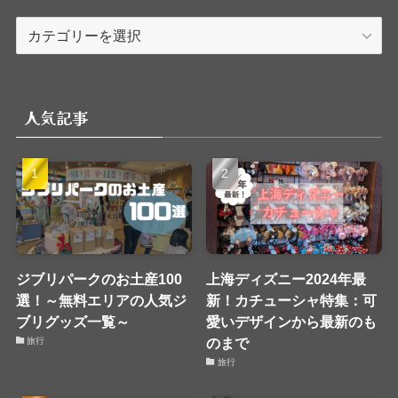
カ
テ
ゴ
リ
人気記事
ー
ジブリパークのお土産100
上海ディズニー2024年最
選！～無料エリアの人気ジ
新！カチューシャ特集：可
ブリグッズ一覧～
愛いデザインから最新のも
のまで
旅行
旅行